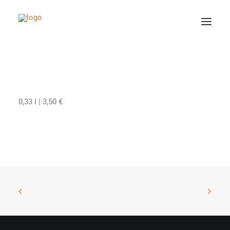
Stauder Pils Alkoholfrei
0,33 l | 3,50 €